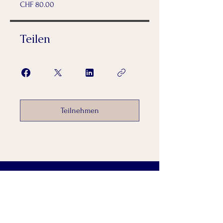
CHF 80.00
Teilen
Teilnehmen
Kontakt:
Coaching Lounge
Mirjam Egli-Rohr